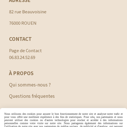
82 rue Beauvoisine
76000 ROUEN
CONTACT
Page de Contact
06.83.24.52.69
À PROPOS
Qui sommes-nous ?
Questions fréquentes
Nous utilisons des cookies pour assurer le bon fonctionnement de notre site et analyser notre trafic et
Autoriser
Facebook est désactivé.
pour vous offrir une meilleure expérience à des fins de statistiques. Pour cela, nos partenaires et nous
peuvent utiliser des cookies ou d'autres technologies pour stocker et accéder à des informations
personnelles comme votre visite sur notre site. Nous partageons également des informations sur
l'utilisation de notre site avec nos partenaires de médias sociaux, de publicité et d'analyse, qui peuvent