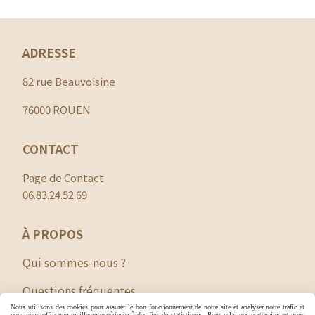
ADRESSE
82 rue Beauvoisine
76000 ROUEN
CONTACT
Page de Contact
06.83.24.52.69
À PROPOS
Qui sommes-nous ?
Questions fréquentes
Nous utilisons des cookies pour assurer le bon fonctionnement de notre site et analyser notre trafic et
pour vous offrir une meilleure expérience à des fins de statistiques. Pour cela, nos partenaires et nous