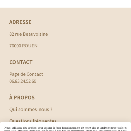
ADRESSE
82 rue Beauvoisine
76000 ROUEN
CONTACT
Page de Contact
06.83.24.52.69
À PROPOS
Qui sommes-nous ?
Questions fréquentes
Nous utilisons des cookies pour assurer le bon fonctionnement de notre site et analyser notre trafic et
pour vous offrir une meilleure expérience à des fins de statistiques. Pour cela, nos partenaires et nous